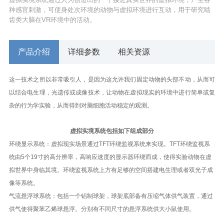
种感官刺激，可使身处次环境的动物与虚拟环境进行互动，用于研究啮
齿类大脑在VR环境中的活动。
产品介绍
详细参数
相关资源
这一技术之所以非常吸引人，是因为这允许我们固定动物的头部不动，从而可
以结合电生理，光遗传或成像技术，让动物在虚拟现实的环境中进行简单或复
杂的行为学实验，从而得到对脑细胞活动稳定的观测。
虚拟实境系统包括如下组成部分
环绕显示系统：虚拟现实场景通过TFT环绕监视系统来实现。TFT环绕监视系
统由5个19寸的高分辨率，高响应速度的显示器环绕而成，使得实验动物在虚
拟世界中身临其境。环绕监视系统上方有足够的空间搭建电生理或者双光子成
像等系统。
气流悬浮球系统：包括一个铝制球架，球架底部备有压缩气体供气装置，通过
供气使得聚苯乙烯球悬浮。分别有不同尺寸的悬浮系统供大小鼠使用。