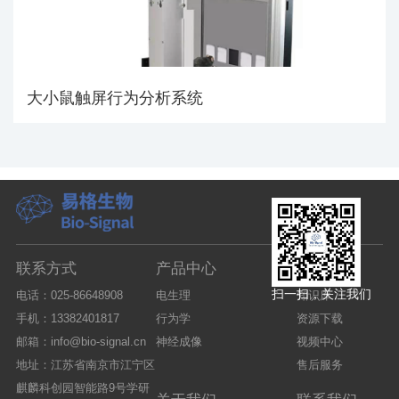
大小鼠触屏行为分析系统
联系方式
产品中心
技术支持
扫一扫，关注我们
电话：025-86648908
电生理
知识库
手机：13382401817
行为学
资源下载
邮箱：info@bio-signal.cn
神经成像
视频中心
地址：江苏省南京市江宁区
售后服务
麒麟科创园智能路9号学研