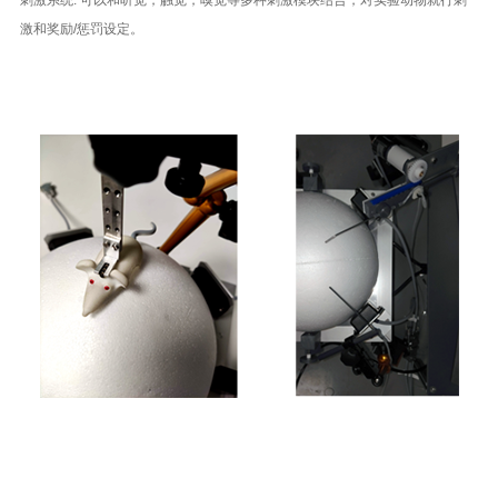
刺激系统: 可以和听觉，触觉，嗅觉等多种刺激模块结合，对实验动物就行刺
激和奖励/惩罚设定。